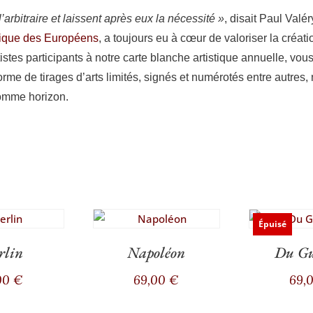
r­bi­traire et laissent après eux la néces­si­té »
, disait Paul Valé­r
é­tique des Euro­péens
, a tou­jours eu à cœur de valo­ri­ser la créa­ti
istes par­ti­ci­pants à notre carte blanche artis­tique annuelle, vous
s forme de tirages d’arts limi­tés, signés et numé­ro­tés entre autre
 comme horizon.
Épuisé
rlin
Napoléon
Du Gu
00
€
69,00
€
69,