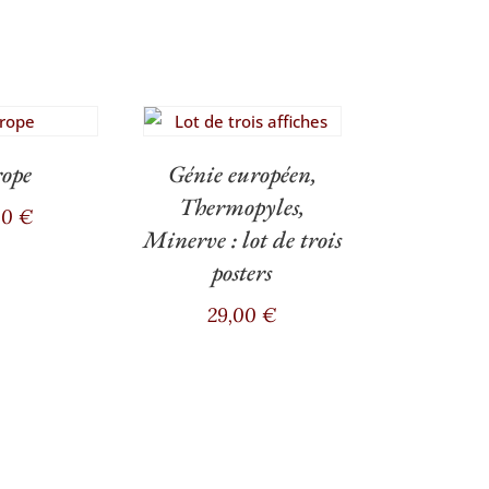
ope
Génie européen,
Thermopyles,
00
€
Minerve : lot de trois
posters
29,00
€