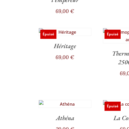
69,00
€
Épuisé
Épuisé
Héritage
Thermo
69,00
€
250
69,
Épuisé
Athéna
La Co