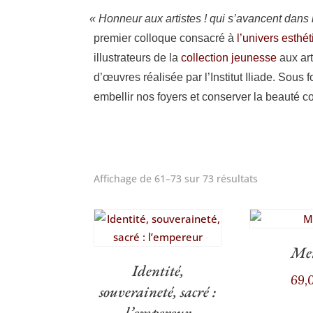
«
Hon­neur aux artistes ! qui s’a­vancent dans l’a
pre­mier col­loque consa­cré à
l’u­ni­vers esth
illus­tra­teurs de la
col­lec­tion jeu­nesse
aux art
d’œuvres réa­li­sée par l’Ins­ti­tut Iliade. Sou
embel­lir nos foyers et conser­ver la beau­té
Trié
Affichage de 61–73 sur 73 résultats
du
plus
récent
Me
au
Identité,
plus
69,
souveraineté, sacré :
ancien
l’empereur