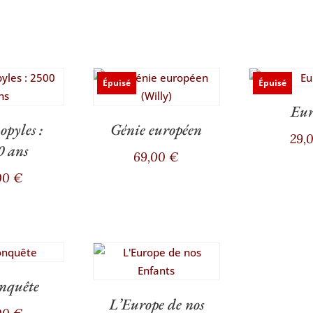
Épuisé
Épuisé
Eur
pyles :
Génie européen
29,
0 ans
69,00
€
00
€
nquête
L’Europe de nos