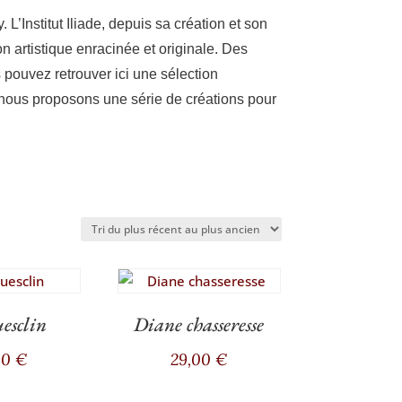
y. L’Ins­ti­tut Iliade, depuis sa créa­tion et son
on artis­tique enra­ci­née et ori­gi­nale. Des
 pou­vez retrou­ver ici une sélec­tion
s, nous pro­po­sons une série de créa­tions pour
esclin
Diane chasseresse
00
€
29,00
€