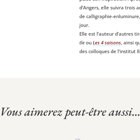
d’Angers, elle sui­vra trois
de cal­li­gra­phie-enlu­mi­nu
jour.
Elle est l’auteur d’autres 
tle
ou
Les 4 sai­sons
, ain­si 
des col­loques de l’institut I
Vous aimerez peut-être aussi..