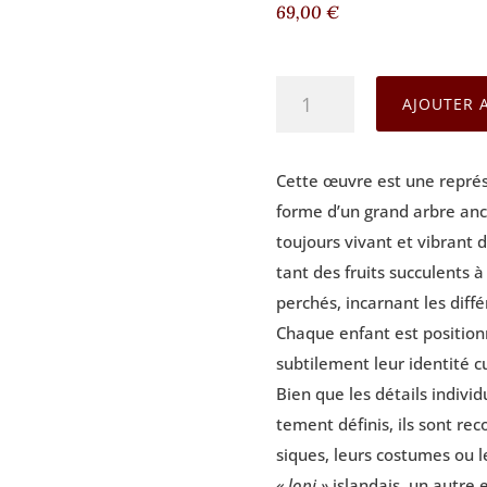
69,00
€
quantité
AJOUTER 
de
L'Europe
Cette œuvre est une repré­se
de
forme d’un grand arbre anci
nos
tou­jours vivant et vibrant d
enfants
tant des fruits suc­cu­lents 
per­chés, incar­nant les dif­
Chaque enfant est posi­tion
sub­ti­le­ment leur iden­ti­té c
Bien que les détails indi­vi­
te­ment défi­nis, ils sont rec
siques, leurs cos­tumes ou le
« lopi »
islan­dais, un autre 