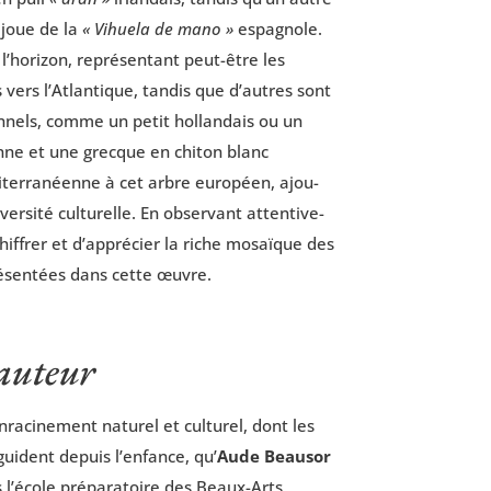
joue de la
« Vihue­la de mano »
espa­gnole.
’ho­ri­zon, repré­sen­tant peut-être les
vers l’At­lan­tique, tan­dis que d’autres sont
on­nels, comme un petit hol­lan­dais ou un
enne et une grecque en chi­ton blanc
er­ra­néenne à cet arbre euro­péen, ajou­
er­si­té cultu­relle. En obser­vant atten­ti­ve­
hif­frer et d’ap­pré­cier la riche mosaïque des
­sen­tées dans cette œuvre.
’auteur
nracinement natu­rel et cultu­rel, dont les
la guident depuis l’enfance, qu’
Aude Beau­sor
s l’école pré­pa­ra­toire des Beaux-Arts