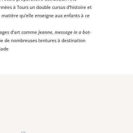
 années à Tours un double cur­sus d’histoire et
re, matière qu’elle enseigne aux enfants à ce
tirages d’art comme
Jeanne, mes­sage in a bot­
que de nom­breuses ten­tures à des­ti­na­tion
liade
.