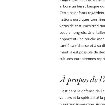
arbore un béret basque ou 
Cer­tains enfants regardent l
nations nor­diques tour­nées 
vêtus de cos­tumes tra­di­ti
couple hon­grois. Une ita­li
apportent une touche médi­t
tant à sa richesse et à sa div
ment, il est pos­sible de déc
cultures euro­péennes repré
À propos de l
C’est dans la défense de l’e
valeurs et la spi­ri­tua­li­té 
puise son ins­pi­ra­tion. Aprè