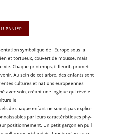
AU PANIER
n­ta­tion sym­bo­lique de l’Eu­rope sous la
en et tor­tueux, cou­vert de mousse, mais
e vie. Chaque prin­temps, il fleu­rit, pro­met­
à venir. Au sein de cet arbre, des enfants sont
fé­rentes cultures et nations euro­péennes.
­né avec soin, créant une logique qui révèle
ulturelle.
duels de chaque enfant ne soient pas expli­ci­
on­nais­sables par leurs carac­té­ris­tiques phy­
ur posi­tion­ne­ment. Un petit gar­çon en pull
en pull
« aran »
irlan­dais, tan­dis qu’un autre