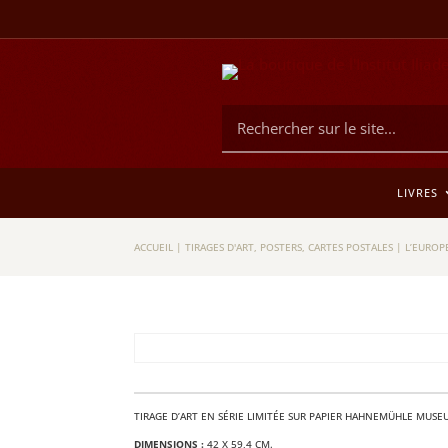
LIVRES
ACCUEIL
|
TIRAGES D'ART, POSTERS, CARTES POSTALES
|
L’EUROP
TIRAGE D’ART EN SÉRIE LIMI­TÉE SUR PAPIER HAH­NEMÜHLE MUS
DIMEN­SIONS :
42 X 59,4 CM.