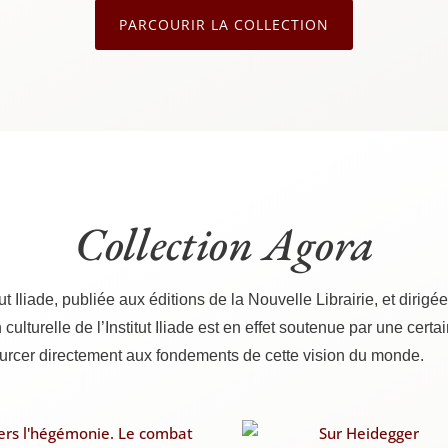
PAR­COU­RIR LA COLLECTION
Collection Agora
tut Iliade, publiée aux édi­tions de la Nou­velle Librai­rie, et diri­
 cultu­relle de l’Institut Iliade est en effet sou­te­nue par une cer­tai
es­sour­cer direc­te­ment aux fon­de­ments de cette vision du monde.