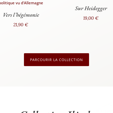
Sur Heidegger
Vers l’hégémonie
19,00
€
21,90
€
PAR­COU­RIR LA COLLECTION