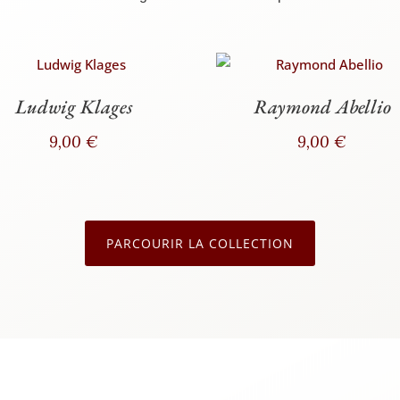
Ludwig Klages
Raymond Abellio
9,00
€
9,00
€
PAR­COU­RIR LA COLLECTION