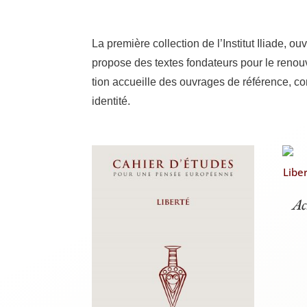
La pre­mière col­lec­tion de l’Institut Iliade,
pro­pose des textes fon­da­teurs pour le renou­v
tion accueille des ouvrages de réfé­rence, con
identité.
Ac