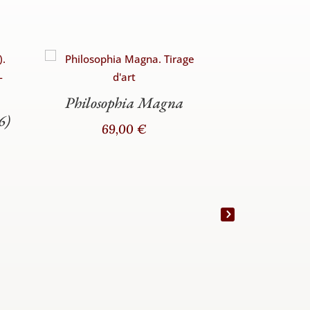
European
Philosophia Magna
15,
6)
69,00
€