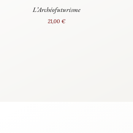
L’Archéofuturisme
21,00
€