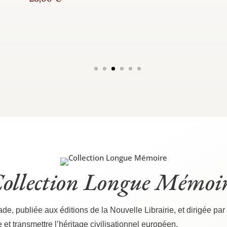
ollection Longue Mémoi
ade, publiée aux édi­tions de la Nou­velle Librai­rie, et diri­gée par
t trans­mettre l’héritage civi­li­sa­tion­nel européen.