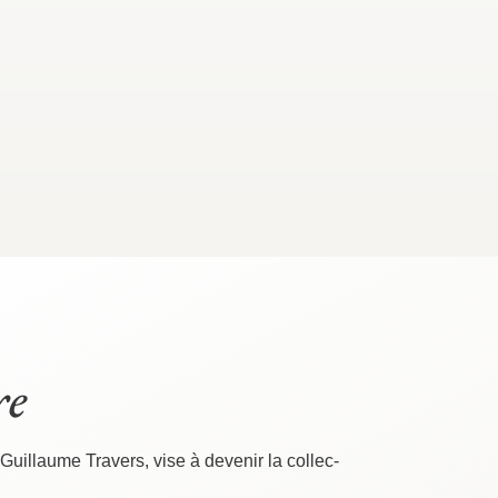
re
 Guillaume Tra­vers, vise à deve­nir la col­lec­