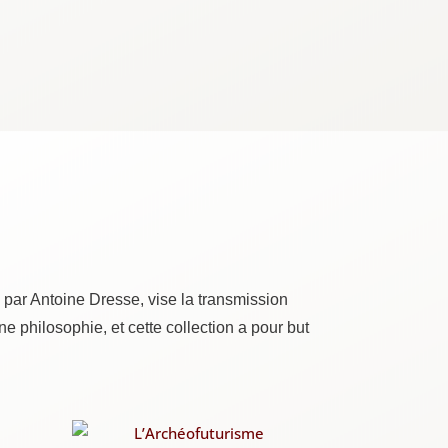
gée par Antoine Dresse, vise la trans­mis­sion
ne phi­lo­so­phie, et cette col­lec­tion a pour but