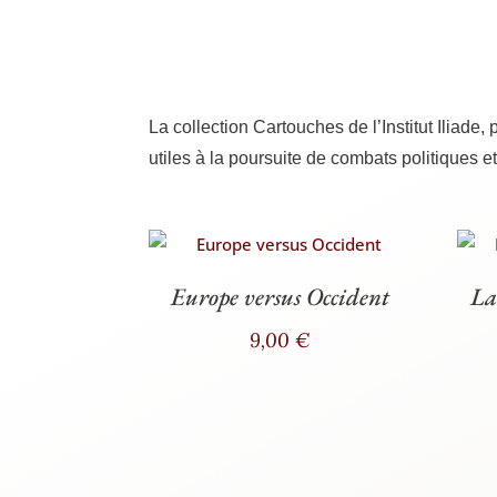
La col­lec­tion Car­touches de l’Institut Iliade
utiles à la pour­suite de com­bats poli­tiques 
Europe versus Occident
La
9,00
€