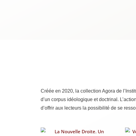
Créée en 2020, la col­lec­tion Ago­ra de l’Insti
d’un cor­pus idéo­lo­gique et doc­tri­nal. L’action
d’offrir aux lec­teurs la pos­si­bi­li­té de se r