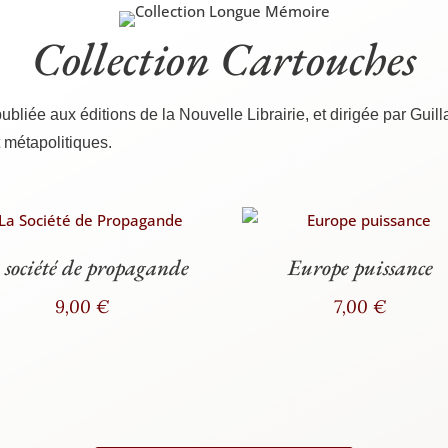
Collection Cartouches
, publiée aux édi­tions de la Nou­velle Librai­rie, et diri­gée par Gu
et métapolitiques.
 société de propagande
Europe puissance
9,00
€
7,00
€