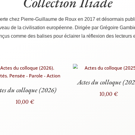
Collection Iliade
 ouverte chez Pierre-Guillaume de Roux en 2017 et désor­mais publié
eau de la civi­li­sa­tion euro­péenne. Diri­gée par Gré­goire Gam­bier
çus comme des balises pour éclai­rer la réflexion des lec­teurs et
Actes du colloque (202
tes du colloque (2026)
10,00
€
10,00
€