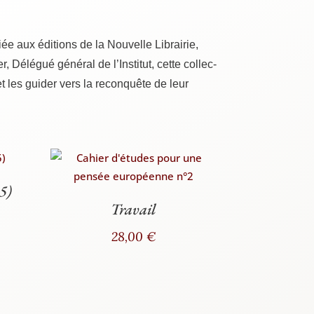
e aux édi­tions de la Nou­velle Librai­rie,
, Délé­gué géné­ral de l’Institut, cette col­lec­
 les gui­der vers la recon­quête de leur
5)
Travail
28,00
€