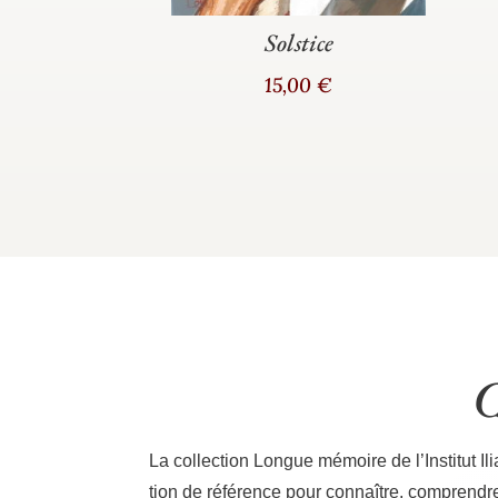
90
€
Solstice
15,00
€
C
La col­lec­tion Longue mémoire de l’Institut Ili
tion de réfé­rence pour connaître, com­prendre e