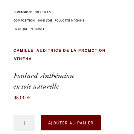
DIMEN­SIONS :
90 X 90 CM
COM­PO­SI­TION :
100% SOIE, ROU­LOT­TÉ MACHINE
FABRI­QUÉ EN FRANCE
CAMILLE, AUDITRICE DE LA PROMOTION
ATHÉNA
Foulard Anthémion
en soie naturelle
95,00
€
quantité
AJOUTER AU PANIER
de