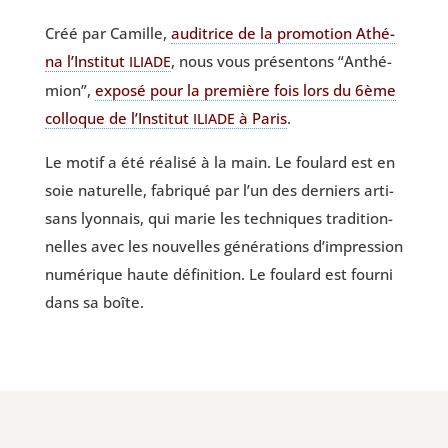
Foulard
Créé par Camille,
audi­trice de la pro­mo­tion Athé­
Anthémion
na l’Ins­ti­tut
, nous vous pré­sen­tons “Anthé­
ILIADE
mion”,
expo­sé pour la pre­mière fois lors du 6ème
col­loque de l’Ins­ti­tut
à Paris
.
ILIADE
Le motif a été réa­li­sé à la main. Le fou­lard est en
soie natu­relle, fabri­qué par l’un des der­niers arti­
sans lyon­nais, qui marie les tech­niques tra­di­tion­
nelles avec les nou­velles géné­ra­tions d’impression
numé­rique haute défi­ni­tion. Le fou­lard est four­ni
dans sa boîte.