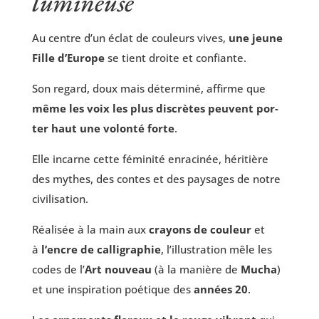
lumineuse
Au centre d’un éclat de cou­leurs vives,
une jeune
Fille d’Europe
se tient droite et confiante.
Son regard, doux mais déter­mi­né, affirme que
même les voix les plus dis­crètes peuvent por­
ter haut une volon­té forte
.
Elle incarne cette fémi­ni­té enra­ci­née, héri­tière
des mythes, des contes et des pay­sages de notre
civilisation.
Réa­li­sée à la main aux
crayons de cou­leur
et
à
l’encre de cal­li­gra­phie
, l’illustration mêle les
codes de l’
Art nou­veau
(à la manière de
Mucha
)
et une ins­pi­ra­tion poé­tique des
années 20
.