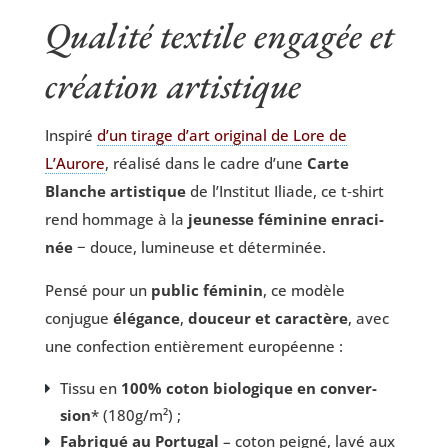
shirt
Qualité textile engagée et
Fille
création artistique
d’Europe
Ins­pi­ré
d’un tirage d’art ori­gi­nal de Lore de
L’Aurore
, réa­li­sé dans le cadre d’une
Carte
Blanche artis­tique
de l’Institut Iliade, ce t‑shirt
rend hom­mage à la
jeu­nesse fémi­nine enra­ci­
née
− douce, lumi­neuse et déterminée.
Pen­sé pour un
public fémi­nin
, ce modèle
conjugue
élé­gance
,
dou­ceur et carac­tère
, avec
une confec­tion entiè­re­ment européenne :
Tis­su en
100% coton bio­lo­gique en conver­
sion
* (180g/m²) ;
Fabri­qué au Por­tu­gal
– coton pei­gné, lavé aux