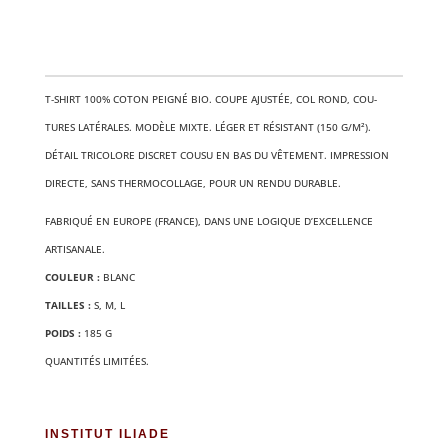
T‑SHIRT 100% COTON PEI­GNÉ BIO. COUPE AJUS­TÉE, COL ROND, COU­
TURES LATÉ­RALES. MODÈLE MIXTE. LÉGER ET RÉSIS­TANT (150 G/M²).
DÉTAIL TRI­CO­LORE DIS­CRET COU­SU EN BAS DU VÊTE­MENT. IMPRES­SION
DIRECTE, SANS THER­MO­COL­LAGE, POUR UN REN­DU DURABLE.
FABRI­QUÉ EN EUROPE (FRANCE), DANS UNE LOGIQUE D’EXCELLENCE
ARTISANALE.
COU­LEUR :
BLANC
TAILLES :
S, M, L
POIDS :
185 G
QUAN­TI­TÉS LIMITÉES.
INSTITUT ILIADE