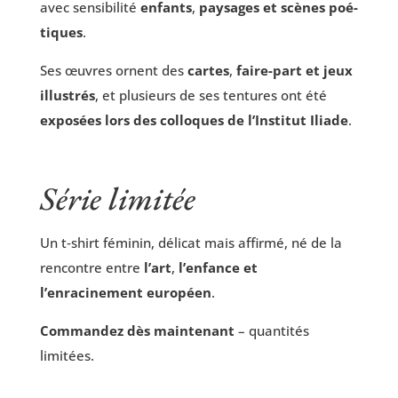
avec sen­si­bi­li­té
enfants
,
pay­sages et scènes poé­
tiques
.
Ses œuvres ornent des
cartes
,
faire-part et jeux
illus­trés
, et plu­sieurs de ses ten­tures ont été
expo­sées lors des col­loques de l’Institut Iliade
.
Série limitée
Un t‑shirt fémi­nin, déli­cat mais affir­mé, né de la
ren­contre entre
l’art
,
l’enfance et
l’enracinement euro­péen
.
Com­man­dez dès main­te­nant
– quan­ti­tés
limitées.