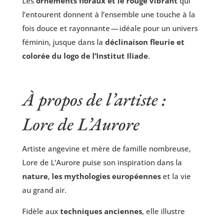
Les
orne­ments flo­raux et le rouge vibrant
qui
l’entourent donnent à l’ensemble une touche à la
fois douce et rayon­nante — idéale pour un uni­vers
fémi­nin, jusque dans la
décli­nai­son fleu­rie et
colo­rée du logo de l’Institut Iliade
.
À propos de l’artiste :
Lore de L’Aurore
Artiste ange­vine et mère de famille nom­breuse,
Lore de L’Aurore puise son ins­pi­ra­tion dans la
nature
,
les mytho­lo­gies euro­péennes
et la vie
au grand air.
Fidèle aux
tech­niques anciennes
, elle illustre