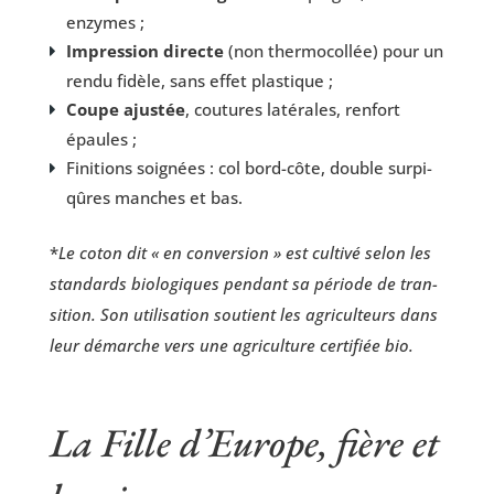
enzymes ;
Impres­sion directe
(non ther­mo­col­lée) pour un
ren­du fidèle, sans effet plastique ;
Coupe ajus­tée
, cou­tures laté­rales, ren­fort
épaules ;
Fini­tions soi­gnées : col bord-côte, double sur­pi­
qûres manches et bas.
*
Le coton dit « en conver­sion » est culti­vé selon les
stan­dards bio­lo­giques pen­dant sa période de tran­
si­tion. Son uti­li­sa­tion sou­tient les agri­cul­teurs dans
leur démarche vers une agri­cul­ture cer­ti­fiée bio.
La Fille d’Europe, fière et