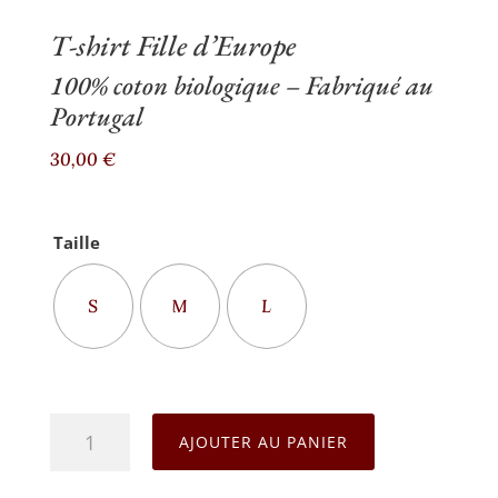
T‑shirt Fille d’Europe
100% coton bio­lo­gique – Fabri­qué au
Portugal
30,00
€
Taille
S
M
L
quantité
AJOUTER AU PANIER
de
T-