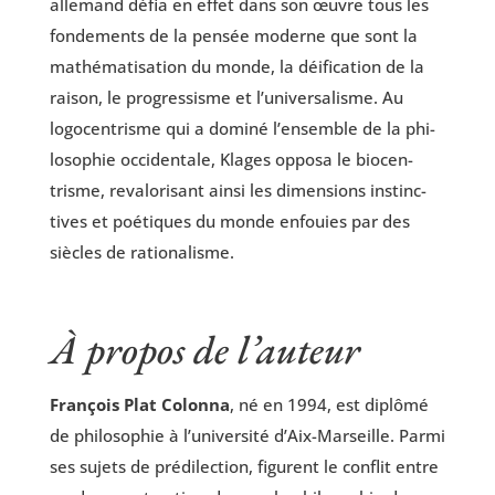
alle­mand défia en effet dans son œuvre tous les
fon­de­ments de la pen­sée moderne que sont la
mathé­ma­ti­sa­tion du monde, la déi­fi­ca­tion de la
rai­son, le pro­gres­sisme et l’universalisme. Au
logo­cen­trisme qui a domi­né l’ensemble de la phi­
lo­so­phie occi­den­tale, Klages oppo­sa le bio­cen­
trisme, reva­lo­ri­sant ain­si les dimen­sions ins­tinc­
tives et poé­tiques du monde enfouies par des
siècles de rationalisme.
À propos de l’auteur
Fran­çois Plat Colon­na
, né en 1994, est diplô­mé
de phi­lo­so­phie à l’université d’Aix-Marseille. Par­mi
ses sujets de pré­di­lec­tion, figurent le conflit entre