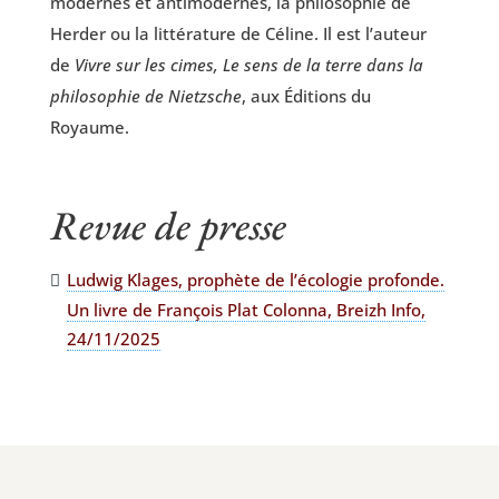
modernes et anti­mo­dernes, la phi­lo­so­phie de
Her­der ou la lit­té­ra­ture de Céline. Il est l’auteur
de
Vivre sur les cimes, Le sens de la terre dans la
phi­lo­so­phie de Nietzsche
, aux Édi­tions du
Royaume.
Revue de presse
Lud­wig Klages, pro­phète de l’écologie pro­fonde.
Un livre de Fran­çois Plat Colon­na, Breizh Info,
24/11/2025