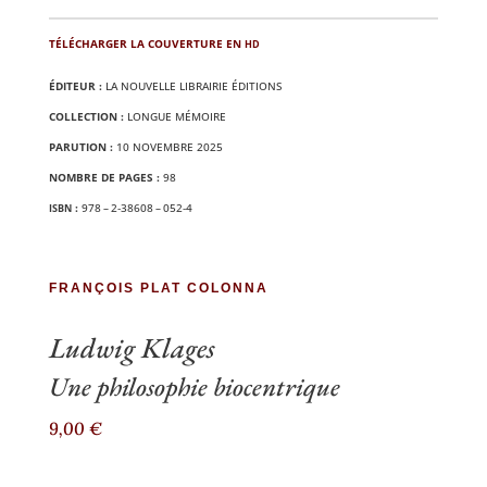
TÉLÉ­CHAR­GER LA COU­VER­TURE EN
HD
ÉDI­TEUR :
LA NOU­VELLE LIBRAI­RIE ÉDITIONS
COL­LEC­TION :
LONGUE MÉMOIRE
PARU­TION :
10 NOVEMBRE 2025
NOMBRE DE PAGES :
98
:
978 – 2‑38608 – 052‑4
ISBN
FRANÇOIS PLAT COLONNA
Ludwig Klages
Une phi­lo­so­phie biocentrique
9,00
€