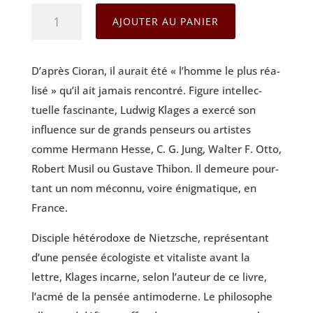
quantité
AJOUTER AU PANIER
de
Ludwig
D’après Cio­ran, il aurait été « l’homme le plus réa­
Klages
li­sé » qu’il ait jamais ren­con­tré. Figure intel­lec­
tuelle fas­ci­nante, Lud­wig Klages a exer­cé son
influence sur de grands pen­seurs ou artistes
comme Her­mann Hesse, C. G. Jung, Wal­ter F. Otto,
Robert Musil ou Gus­tave Thi­bon. Il demeure pour­
tant un nom mécon­nu, voire énig­ma­tique, en
France.
Dis­ciple hété­ro­doxe de Nietzsche, repré­sen­tant
d’une pen­sée éco­lo­giste et vita­liste avant la
lettre, Klages incarne, selon l’auteur de ce livre,
l’acmé de la pen­sée anti­mo­derne. Le phi­lo­sophe