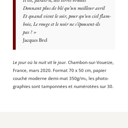
nuit
Don­nant plus de blé qu’un meilleur avril
vit
Et quand vient le soir, pour qu’un ciel flam­
le
boie, Le rouge et le noir ne s’épousent-ils
jour
pas ? »
Jacques Brel
Le jour où la nuit vit le jour.
Cham­bon-sur-Voueize,
France, mars 2020. For­mat 70 x 50 cm, papier
cou­ché moderne demi-mat 350g/m
, les pho­to­
2
gra­phies sont tam­pon­nées et numé­ro­tées sur 30.