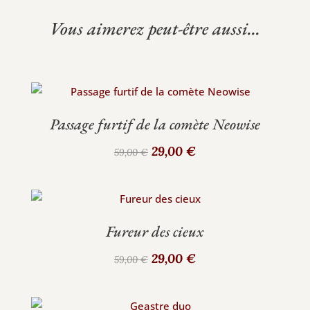
Vous aimerez peut-être aussi...
Passage furtif de la comète Neowise
Le
Le
29,00
€
59,00
€
prix
prix
initial
actuel
était :
est :
59,00 €.
29,00 €.
Fureur des cieux
Le
Le
29,00
€
59,00
€
prix
prix
initial
actuel