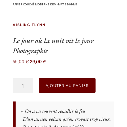
PAPIER COU­CHÉ MODERNE DEMI-MAT 350G/M
2
AISLING FLYNN
Le jour où la nuit vit le jour
Pho­to­gra­phie
Le
Le
59,00
€
29,00
€
prix
prix
initial
actuel
quantité
était :
est :
AJOUTER AU PANIER
de
59,00 €.
29,00 €.
Le
jour
«
On a vu sou­vent rejaillir le feu
où
D’un ancien vol­can qu’on croyait trop vieux.
la
Il est, paraît-il, des terres brûlées