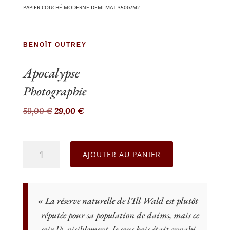
PAPIER COU­CHÉ MODERNE DEMI-MAT 350G/M
2
BENOÎT OUTREY
Apocalypse
Pho­to­gra­phie
Le
Le
59,00
€
29,00
€
prix
prix
initial
actuel
quantité
était :
est :
AJOUTER AU PANIER
de
59,00 €.
29,00 €.
Apocalypse
«
La réserve natu­relle de l’Ill Wald est plu­tôt
répu­tée pour sa popu­la­tion de daims, mais ce
soir là, visi­ble­ment, le sous bois était enva­hi