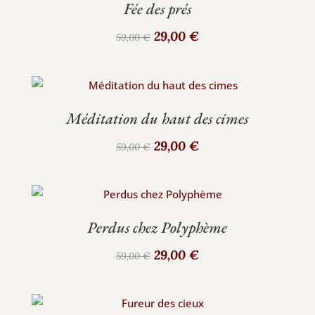
Fée des prés
Le
Le
29,00
€
59,00
€
prix
prix
initial
actuel
était :
est :
59,00 €.
29,00 €.
Méditation du haut des cimes
Le
Le
29,00
€
59,00
€
prix
prix
initial
actuel
était :
est :
59,00 €.
29,00 €.
Perdus chez Polyphème
Le
Le
29,00
€
59,00
€
prix
prix
initial
actuel
était :
est :