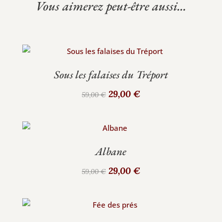
Vous aimerez peut-être aussi...
Sous les falaises du Tréport
Le
Le
29,00
€
59,00
€
prix
prix
initial
actuel
était :
est :
59,00 €.
29,00 €.
Albane
Le
Le
29,00
€
59,00
€
prix
prix
initial
actuel
était :
est :
59,00 €.
29,00 €.