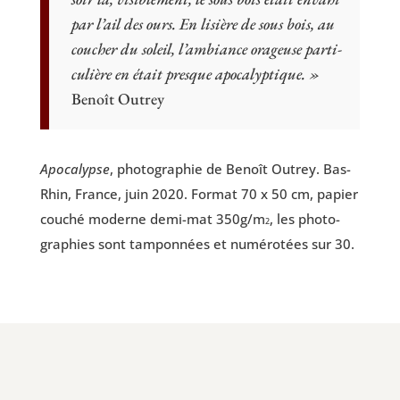
par l’ail des ours. En lisière de sous bois, au
cou­cher du soleil, l’ambiance ora­geuse par­ti­
cu­lière en était presque apocalyptique. »
Benoît Outrey
Apo­ca­lypse
, pho­to­gra­phie de Benoît Outrey. Bas-
Rhin, France, juin 2020. For­mat 70 x 50 cm, papier
cou­ché moderne demi-mat 350g/m
, les pho­to­
2
gra­phies sont tam­pon­nées et numé­ro­tées sur 30.